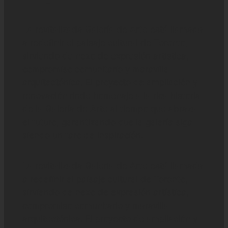
La revitalizada Galería de Arte está llamada
a redefinir el paisaje cultural de Toronto,
sirviendo de nexo de expresión artística,
compromiso comunitario y maravilla
arquitectónica. El proyecto de ampliación y
renovación rinde homenaje a la rica historia
de la Galería de Arte al tiempo que abraza
el futuro, garantizando que la galería siga
siendo un faro de inspiración.
La revitalizada Galería de Arte está llamada
a redefinir el paisaje cultural de Toronto,
sirviendo de nexo de expresión artística,
compromiso comunitario y maravilla
arquitectónica. El proyecto de ampliación y