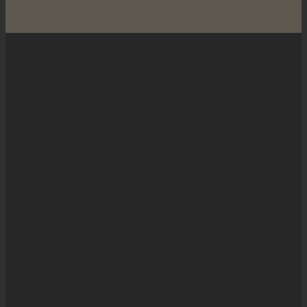
La revitalizada galería de arte está
llamada a redefinir el paisaje
cultural.
Con una meticulosa
atención al detalle y un
compromiso con la
excelencia, creamos
espacios que inspiran,
elevan y enriquecen la vida
de quienes los habitan.