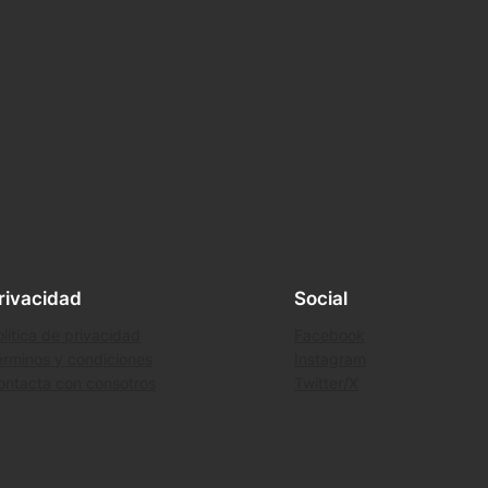
rivacidad
Social
lítica de privacidad
Facebook
érminos y condiciones
Instagram
ontacta con consotros
Twitter/X