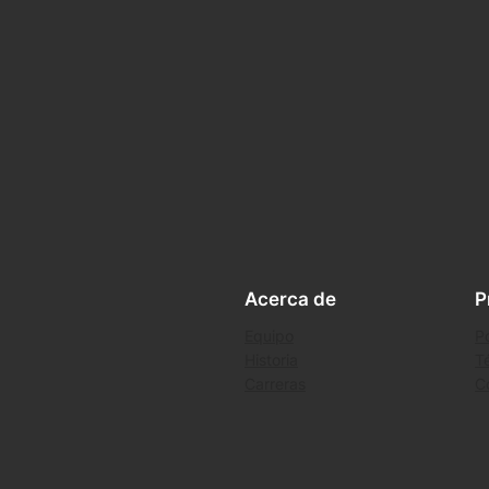
Acerca de
P
Equipo
Po
Historia
T
Carreras
C